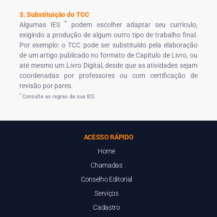
3. Substituição do TCC
*
Algumas IES
podem escolher adaptar seu currículo,
exigindo a produção de algum outro tipo de trabalho final.
Por exemplo: o TCC pode ser substituído pela elaboração
de um artigo publicado no formato de Capítulo de Livro, ou
até mesmo um Livro Digital, desde que as atividades sejam
coordenadas por professores ou com certificação de
revisão por pares.
*
Consulte as regras da sua IES.
ACESSO RÁPIDO
Home
Chamadas
Conselho Editorial
Serviços
Cadastro