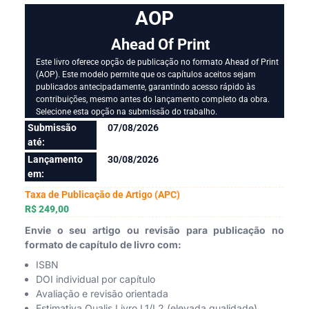
AOP
Ahead Of Print
Este livro oferece opção de publicação no formato Ahead of Print
(AOP). Este modelo permite que os capítulos aceitos sejam
publicados antecipadamente, garantindo acesso rápido às
contribuições, mesmo antes do lançamento completo da obra.
Selecione esta opção na submissão do trabalho.
Submissão
07/08/2026
até:
Lançamento
30/08/2026
em:
Taxa de Publicação de Artigo (APC)
R$ 249,00
Envie o seu artigo ou revisão para publicação no
formato de capítulo de livro com:
ISBN
DOI individual por capítulo
Avaliação e revisão orientada
Estimativa Qualis Livro L1/L2 (elevada qualidade)