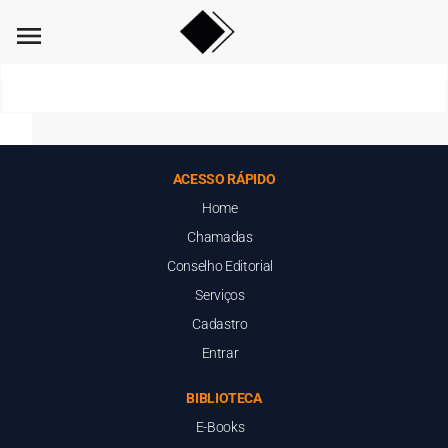
menu
ACESSO RÁPIDO
Home
Chamadas
Conselho Editorial
Serviços
Cadastro
Entrar
BIBLIOTECA
E-Books