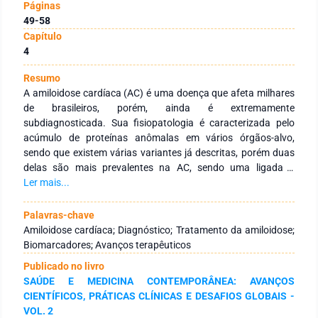
Páginas
49-58
Capítulo
4
Resumo
A amiloidose cardíaca (AC) é uma doença que afeta milhares
de brasileiros, porém, ainda é extremamente
subdiagnosticada. Sua fisiopatologia é caracterizada pelo
acúmulo de proteínas anômalas em vários órgãos-alvo,
sendo que existem várias variantes já descritas, porém duas
delas são mais prevalentes na AC, sendo uma ligada à
hereditariedade e a outra descrita com relação à senilidade:
Ler mais...
quanto mais senil, mais proteínas amiloidóticas estão sendo
depositadas. Por esses motivos, é uma patologia de difícil
Palavras-chave
diagnóstico por ter sinais e sintomas muito semelhantes a
Amiloidose cardíaca; Diagnóstico; Tratamento da amiloidose;
outras doenças, e seu diagnóstico se baseia em exames de
Biomarcadores; Avanços terapêuticos
imagem, que em alguns lugares não são de fácil acesso. Sob
Publicado no livro
essa ótica, faz-se necessário que técnicas mais eficientes
SAÚDE E MEDICINA CONTEMPORÂNEA: AVANÇOS
sejam desenvolvidas para que esses pacientes tenham o
CIENTÍFICOS, PRÁTICAS CLÍNICAS E DESAFIOS GLOBAIS -
devido diagnóstico e, consequentemente, o seu devido
VOL. 2
tratamento. Sendo assim, uma revisão bibliográfica