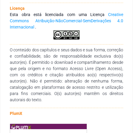
abordando as formas diagnósticas e maneiras mais eficazes
Licença
de tratamento, com base em artigos coletados em
Esta obra está licenciada com uma Licença
Creative
plataformas digitais como PubMed, Scielo e Periódico Capes.
Commons Atribuição-NãoComercial-SemDerivações 4.0
Com o parâmetro de exclusão, serão utilizados os artigos
Internacional
.
publicados nos últimos 5 anos.
O conteúdo dos capítulos e seus dados e sua forma, correção
e confiabilidade, são de responsabilidade exclusiva do(s)
autor(es). É permitido o download e compartilhamento desde
que pela origem e no formato Acesso Livre (Open Access),
com os créditos e citação atribuídos ao(s) respectivo(s)
autor(es). Não é permitido: alteração de nenhuma forma,
catalogação em plataformas de acesso restrito e utilização
para fins comerciais. O(s) autor(es) mantêm os direitos
autorais do texto.
PlumX