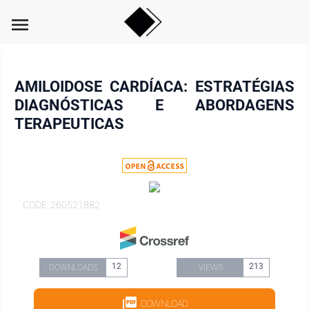
menu
AMILOIDOSE CARDÍACA: ESTRATÉGIAS
DIAGNÓSTICAS E ABORDAGENS
TERAPEUTICAS
CODE: 260521882
12
213
DOWNLOADS
VIEWS
DOWNLOAD