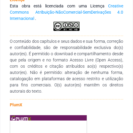
de ação cardíacos. A atividade elétrica produzida pelo
Esta obra está licenciada com uma Licença
Creative
coração pode ser registrada pelo eletrocardiograma (ECG),
Commons Atribuição-NãoComercial-SemDerivações 4.0
exame não invasivo amplamente utilizado na prática clínica.
Internacional
.
O traçado eletrocardiográfico é composto pelas ondas P,
complexo QRS e onda T, que representam, respectivamente, a
despolarização atrial, a despolarização ventricular e a
repolarização ventricular. O conhecimento da anatomia,
O conteúdo dos capítulos e seus dados e sua forma, correção
fisiologia e eletrofisiologia cardíacas é essencial para a
e confiabilidade, são de responsabilidade exclusiva do(s)
interpretação do ECG e para o diagnóstico de doenças
autor(es). É permitido o download e compartilhamento desde
cardiovasculares.
que pela origem e no formato Acesso Livre (Open Access),
com os créditos e citação atribuídos ao(s) respectivo(s)
autor(es). Não é permitido: alteração de nenhuma forma,
catalogação em plataformas de acesso restrito e utilização
para fins comerciais. O(s) autor(es) mantêm os direitos
autorais do texto.
PlumX