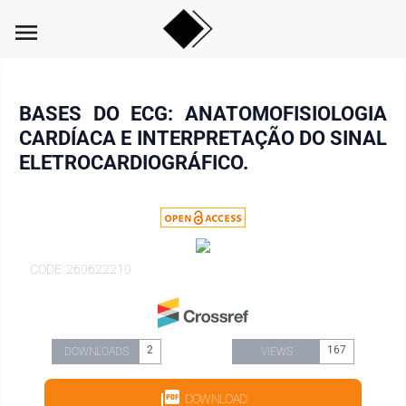
menu
BASES DO ECG: ANATOMOFISIOLOGIA
CARDÍACA E INTERPRETAÇÃO DO SINAL
ELETROCARDIOGRÁFICO.
CODE: 260622210
2
167
DOWNLOADS
VIEWS
DOWNLOAD