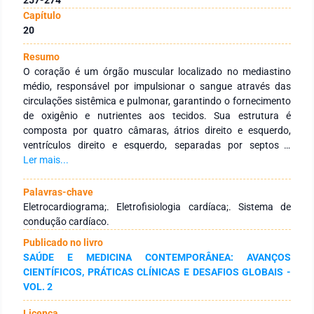
Capítulo
20
Resumo
O coração é um órgão muscular localizado no mediastino
médio, responsável por impulsionar o sangue através das
circulações sistêmica e pulmonar, garantindo o fornecimento
de oxigênio e nutrientes aos tecidos. Sua estrutura é
composta por quatro câmaras, átrios direito e esquerdo,
ventrículos direito e esquerdo, separadas por septos e
conectadas por válvulas que asseguram o fluxo sanguíneo
Ler mais...
unidirecional. O funcionamento cardíaco depende da
integração entre mecanismos mecânicos e elétricos,
Palavras-chave
coordenados pelo sistema de condução cardíaco, formado
Eletrocardiograma;. Eletrofisiologia cardíaca;. Sistema de
pelo nó sinoatrial, nó atrioventricular, feixe de His, ramos
condução cardíaco.
ventriculares e fibras de Purkinje. O nó sinoatrial atua como
Publicado no livro
marcapasso fisiológico, gerando impulsos elétricos
SAÚDE E MEDICINA CONTEMPORÂNEA: AVANÇOS
espontâneos que desencadeiam a contração sincronizada do
CIENTÍFICOS, PRÁTICAS CLÍNICAS E DESAFIOS GLOBAIS -
miocárdio. Esses impulsos resultam de movimentos iônicos
VOL. 2
através da membrana celular, especialmente de sódio,
potássio e cálcio, responsáveis pela geração dos potenciais
Licença