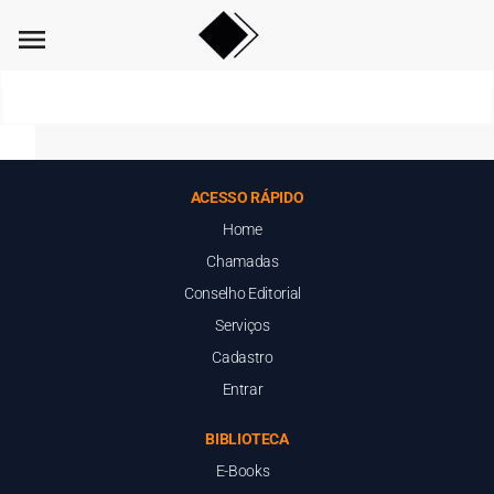
menu
ACESSO RÁPIDO
Home
Chamadas
Conselho Editorial
Serviços
Cadastro
Entrar
BIBLIOTECA
E-Books