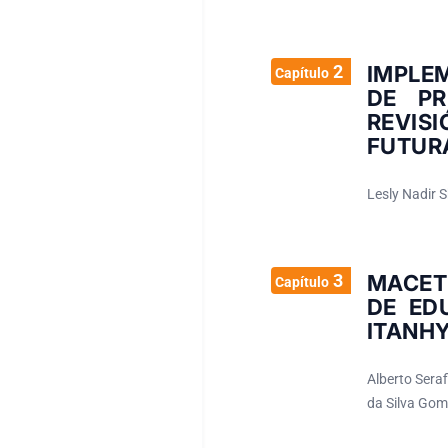
2
IMPLE
Capítulo
DE PR
REVISI
FUTURA
Lesly Nadir 
3
MACET
Capítulo
DE ED
ITANHY
Alberto Sera
da Silva Go