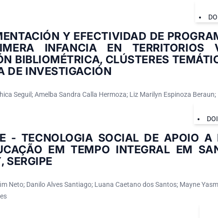
DO
MENTACIÓN Y EFECTIVIDAD DE PROGRA
IMERA INFANCIA EN TERRITORIOS V
ÓN BIBLIOMÉTRICA, CLÚSTERES TEMÁT
 DE INVESTIGACIÓN
Shica Seguil; Amelba Sandra Calla Hermoza; Liz Marilyn Espinoza Beraun;
DO
E - TECNOLOGIA SOCIAL DE APOIO A
UCAÇÃO EM TEMPO INTEGRAL EM SAN
, SERGIPE
fim Neto; Danilo Alves Santiago; Luana Caetano dos Santos; Mayne Yasmi
mes