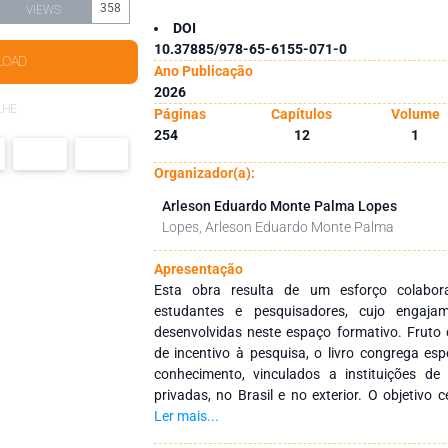
358
VIEWS
DOI
10.37885/978-65-6155-071-0
LOAD
Ano Publicação
2026
LHE
Páginas
Capítulos
Volume
254
12
1
Organizador(a):
Arleson Eduardo Monte Palma Lopes
Lopes, Arleson Eduardo Monte Palma
Apresentação
Esta obra resulta de um esforço colabora
estudantes e pesquisadores, cujo engajam
desenvolvidas neste espaço formativo. Fruto de
de incentivo à pesquisa, o livro congrega esp
conhecimento, vinculados a instituições de
privadas, no Brasil e no exterior. O objetivo c
entre instituições por meio de redes de 
Ler mais...
continuada de profissionais da educação, pr