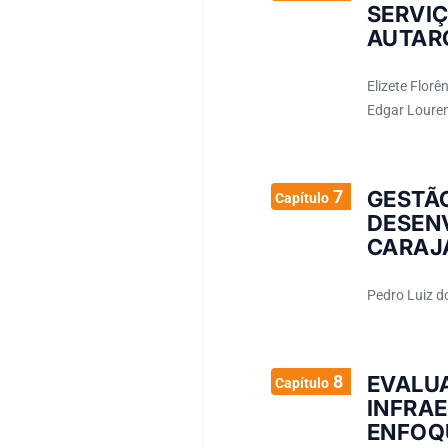
SERVI
AUTAR
Elizete Flor
Edgar Loure
7
GESTÃ
Capítulo
DESEN
CARAJÁ
Pedro Luiz d
8
EVALU
Capítulo
INFRAE
ENFOQ