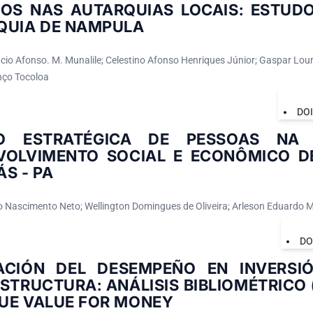
ÇOS NAS AUTARQUIAS LOCAIS: ESTUD
QUIA DE NAMPULA
êncio Afonso. M. Munalile; Celestino Afonso Henriques Júnior; Gaspar Lou
nço Tocoloa
DO
O ESTRATÉGICA DE PESSOAS NA
VOLVIMENTO SOCIAL E ECONÔMICO D
S - PA
o Nascimento Neto; Wellington Domingues de Oliveira; Arleson Eduardo
DO
ACIÓN DEL DESEMPEÑO EN INVERSIÓ
STRUCTURA: ANÁLISIS BIBLIOMÉTRICO 
UE VALUE FOR MONEY