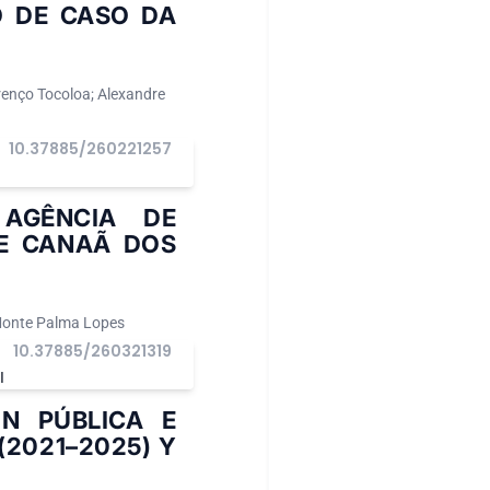
O DE CASO DA
renço Tocoloa; Alexandre
10.37885/260221257
I
 AGÊNCIA DE
E CANAÃ DOS
 Monte Palma Lopes
10.37885/260321319
I
N PÚBLICA E
(2021–2025) Y