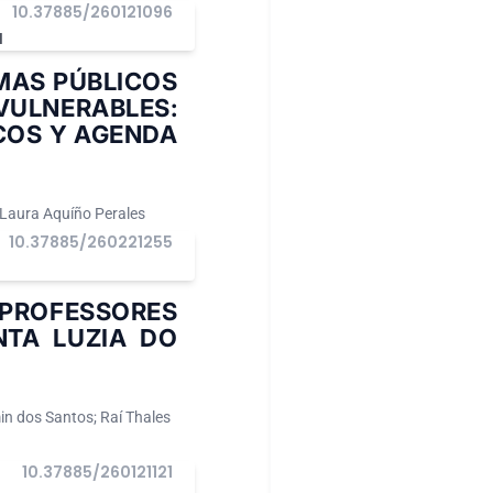
10.37885/260121096
I
MAS PÚBLICOS
ULNERABLES:
ICOS Y AGENDA
 Laura Aquíño Perales
10.37885/260221255
I
 PROFESSORES
TA LUZIA DO
n dos Santos; Raí Thales
10.37885/260121121