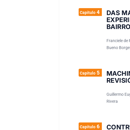
4
DAS MA
Capítulo
EXPER
BAIRR
Franciele de
Bueno Borge
5
MACHI
Capítulo
REVISI
Guillermo Eu
Rivera
6
CONTR
Capítulo