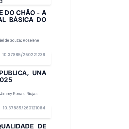
OI
 DO CHÃO - A
AL BÁSICA DO
iel de Souza; Roselene
10.37885/260221236
I
PUBLICA, UNA
2025
; Jimmy Ronald Riojas
10.37885/260121084
I
UALIDADE DE