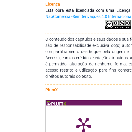
disseminação do conhecimento. Agradecemos
Licença
compromisso na construção desta obra, qu
Esta obra está licenciada com uma Licenç
didático-pedagógico relevante para estudantes
NãoComercial-SemDerivações 4.0 Internaciona
de ensino e demais interessados na temática.
O conteúdo dos capítulos e seus dados e sua fo
são de responsabilidade exclusiva do(s) auto
compartilhamento desde que pela origem e 
Access), com os créditos e citação atribuídos a
é permitido: alteração de nenhuma forma, 
acesso restrito e utilização para fins comer
direitos autorais do texto.
PlumX