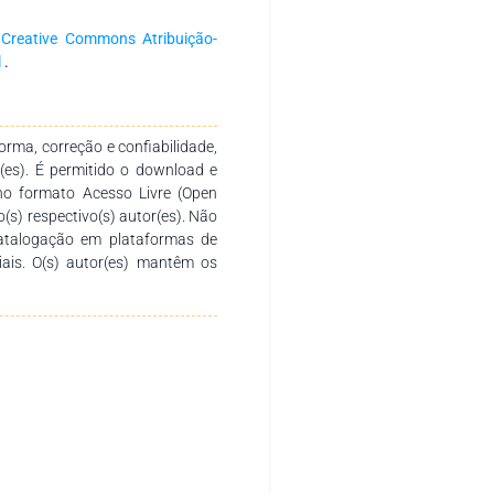
 aos autores pela dedicação e
e se propõe a ser um recurso
a
Creative Commons Atribuição-
, docentes de diferentes níveis
l
.
rma, correção e confiabilidade,
r(es). É permitido o download e
no formato Acesso Livre (Open
o(s) respectivo(s) autor(es). Não
catalogação em plataformas de
ciais. O(s) autor(es) mantêm os