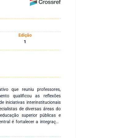
Edição
1
tivo que reuniu professores,
ento qualificou as reflexões
 iniciativas interinstitucionais
ecialistas de diversas áreas do
 educação superior públicas e
entral é fortalecer a integração
pesquisa voltadas à formação
omovendo a produção e a ampla