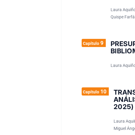
Laura Aquiño
Quispe Farfá
9
PRESU
Capítulo
BIBLIO
Laura Aquiño
10
TRAN
Capítulo
ANÁLI
2025)
Laura Aquiñ
Miguel Ánge