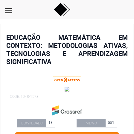
menu
EDUCAÇÃO MATEMÁTICA EM
CONTEXTO: METODOLOGIAS ATIVAS,
TECNOLOGIAS E APRENDIZAGEM
SIGNIFICATIVA
CODE: 1048-1578
18
551
DOWNLOADS
VIEWS