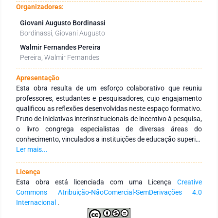
Organizadores:
Giovani Augusto Bordinassi
Bordinassi, Giovani Augusto
Walmir Fernandes Pereira
Pereira, Walmir Fernandes
Apresentação
Esta obra resulta de um esforço colaborativo que reuniu
professores, estudantes e pesquisadores, cujo engajamento
qualificou as reflexões desenvolvidas neste espaço formativo.
Fruto de iniciativas interinstitucionais de incentivo à pesquisa,
o livro congrega especialistas de diversas áreas do
conhecimento, vinculados a instituições de educação superior
públicas e privadas, no Brasil e no exterior. O objetivo central é
Ler mais...
fortalecer a integração entre instituições por meio de redes de
pesquisa voltadas à formação continuada de profissionais da
Licença
educação, promovendo a produção e a ampla disseminação
Esta obra está licenciada com uma Licença
Creative
do conhecimento. Agradecemos aos autores pela dedicação
Commons Atribuição-NãoComercial-SemDerivações 4.0
e compromisso na construção desta obra, que se propõe a
Internacional
.
ser um recurso didático-pedagógico relevante para